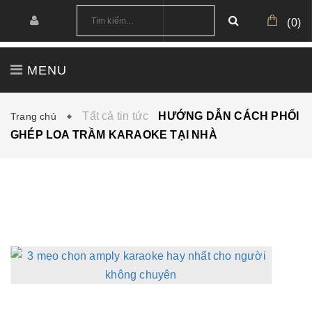
(
0
)
MENU
TRANG CHỦ
GIỚI THIỆU
SẢN PHẨM
Tất cả tin tức
HƯỚNG DẪN CÁCH PHỐI
Trang chủ
GHÉP LOA TRẦM KARAOKE TẠI NHÀ
CÔNG TRÌNH
CẤU HÌNH MẪU
TIN TỨC
DOWNLOAD