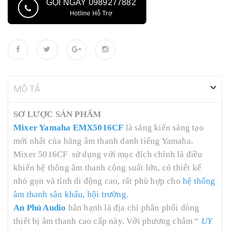
GỌI NGAY 0989277882
Hotline Hỗ Trợ
MÔ TẢ
SƠ LƯỢC SẢN PHẨM
Mixer Yamaha EMX5016CF
là sáng kiến sáng tạo
mới nhất của hãng âm thanh danh tiếng Yamaha.
Mixer 5016CF sử dụng với mục đích chính là điều
khiển hệ thông âm thanh công suất lớn, có thiết kế
nhỏ gọn và tính di động cao, rất phù hợp cho
hệ thống
âm thanh sân khấu, hội trường
.
An Phú Audio
hân hạnh là địa chỉ phân phối dòng
thiết bị âm thanh cao cấp này. Với phương châm “
UY