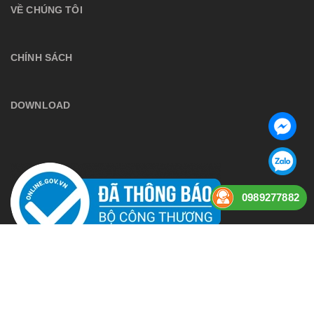
VỀ CHÚNG TÔI
CHÍNH SÁCH
DOWNLOAD
0989277882
Bản quyền thuộc về
anphuaudio
Cung cấp bởi
Sapo