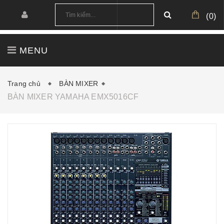
(
0
)
MENU
TRANG CHỦ
GIỚI THIỆU
SẢN PHẨM
Trang chủ
BÀN MIXER
BÀN MIXER YAMAHA EMX5016CF
CÔNG TRÌNH
CẤU HÌNH MẪU
TIN TỨC
DOWNLOAD