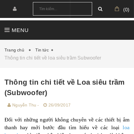
(
0
)
MENU
TRANG CHỦ
GIỚI THIỆU
SẢN PHẨM
Trang chủ
Tin tức
Thông tin chi tiết về loa siêu trầm Subwoofer
CÔNG TRÌNH
CẤU HÌNH MẪU
TIN TỨC
DOWNLOAD
Thông tin chi tiết về Loa siêu trầm
(Subwoofer)
Nguyễn Thu -
26/09/2017
Đối với những người không chuyên về các thiết bị âm
thanh hay mới bước đầu tìm hiểu về các loại
loa