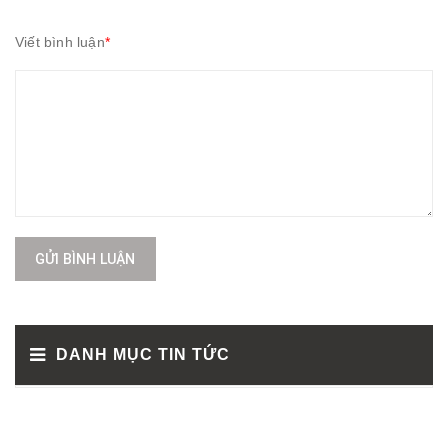
Viết bình luận
*
GỬI BÌNH LUẬN
DANH MỤC TIN TỨC