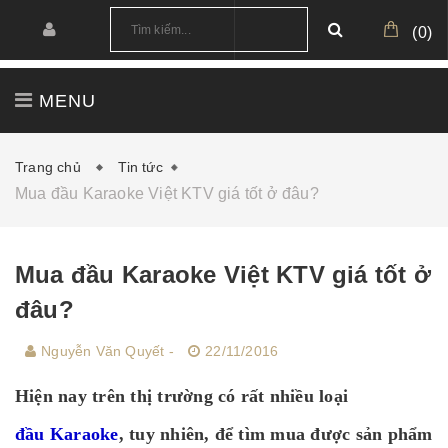
(
0
)
MENU
TRANG CHỦ
GIỚI THIỆU
SẢN PHẨM
Trang chủ
Tin tức
Mua đầu Karaoke Việt KTV giá tốt ở đâu?
CÔNG TRÌNH
CẤU HÌNH MẪU
TIN TỨC
DOWNLOAD
Mua đầu Karaoke Việt KTV giá tốt ở
đâu?
Nguyễn Văn Quyết -
22/11/2016
Hiện nay trên thị trường có rất nhiều loại
đầu Karaoke
, tuy nhiên, để tìm mua được sản phẩm