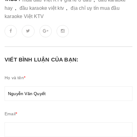
hay
,
đầu karaoke việt ktv
,
địa chỉ uy tín mua đầu
karaoke Việt KTV
VIẾT BÌNH LUẬN CỦA BẠN:
Họ và tên
*
Email
*