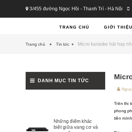
3/455 đường Ngọc Hồi - Thanh Trì - Hà Nội
TRANG CHỦ
GIỚI THIỆ
Micro karaoke hát hay nh
Trang chủ
Tin tức
Micro
DANH MỤC TIN TỨC
Nguy
Trên thị 
phong ph
tiền mình
Những điểm khác
biệt giữa vang cơ và