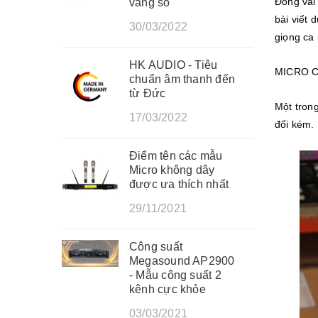
Đóng vai
vang số
bài viết 
30/03/2022
giọng ca 
HK AUDIO - Tiêu
MICRO C
chuẩn âm thanh đến
từ Đức
Một tron
17/03/2022
đối kém. 
Điểm tên các mẫu
Micro không dây
được ưa thích nhất
29/11/2021
Công suất
Megasound AP2900
- Mẫu công suất 2
kênh cực khỏe
03/03/2021