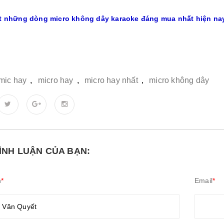
t những dòng micro không dây karaoke đáng mua nhất hiện na
mic hay
,
micro hay
,
micro hay nhất
,
micro không dây
BÌNH LUẬN CỦA BẠN:
n
*
Email
*