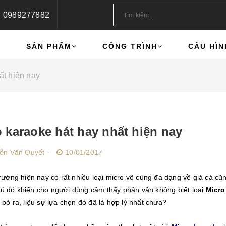
0989277882
U
SẢN PHẨM
CÔNG TRÌNH
CẤU HÌN
ất hiện nay
 karaoke hát hay nhất hiện nay
ễn Văn Quyết -
10/01/2017
trường hiện nay có rất nhiều loại micro vô cùng đa dạng về giá cả 
ú đó khiến cho người dùng cảm thấy phân vân không biết loại
Micro
 bỏ ra, liệu sự lựa chọn đó đã là hợp lý nhất chưa?