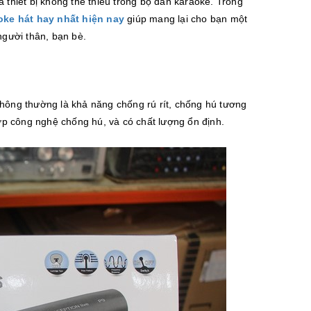
à thiết bị không thể thiếu trong bộ dàn karaoke. Trong
oke hát hay nhất hiện nay
giúp mang lại cho bạn một
người thân, bạn bè.
thông thường là khả năng chống rú rít, chống hú tương
hợp công nghệ chống hú, và có chất lượng ổn định.