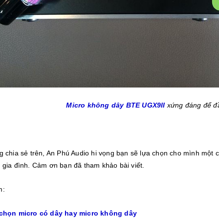
Micro không dây BTE UGX9II
xứng đáng để đ
g chia sẻ trên, An Phú Audio hi vọng bạn sẽ lựa chọn cho mình một 
 gia đình. Cảm ơn bạn đã tham khảo bài viết.
m:
chọn micro có dây hay micro không dây