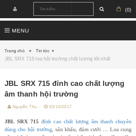
(
0
)
MENU
TRANG CHỦ
GIỚI THIỆU
SẢN PHẨM
Trang chủ
Tin tức
JBL SRX 715 loa hội trường chất lượng tốt nhất
CÔNG TRÌNH
CẤU HÌNH MẪU
TIN TỨC
DOWNLOAD
JBL SRX 715 đỉnh cao chất lượng
âm thanh hội trường
Nguyễn Thu -
03/10/2017
JBL SRX 715
đỉnh cao chất lượng âm thanh chuyên
dùng cho hội trường
, sân khấu, đám cưới … Loa cung