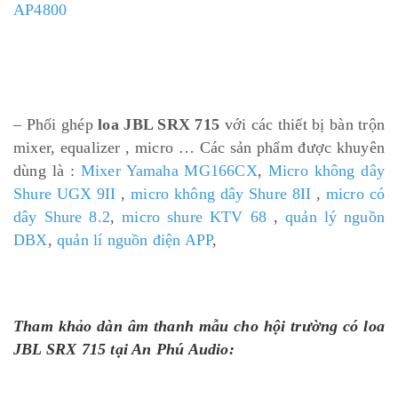
AP4800
– Phối ghép
loa JBL SRX 715
với các thiết bị bàn trộn
mixer, equalizer , micro … Các sản phẩm được khuyên
dùng là :
Mixer Yamaha MG166CX
,
Micro không dây
Shure UGX 9II
,
micro không dây Shure 8II
,
micro có
dây Shure 8.2
,
micro shure KTV 68
,
quản lý nguồn
DBX
,
quản lí nguồn điện APP
,
Tham khảo dàn âm thanh mẫu cho hội trường có loa
JBL SRX 715 tại An Phú Audio: