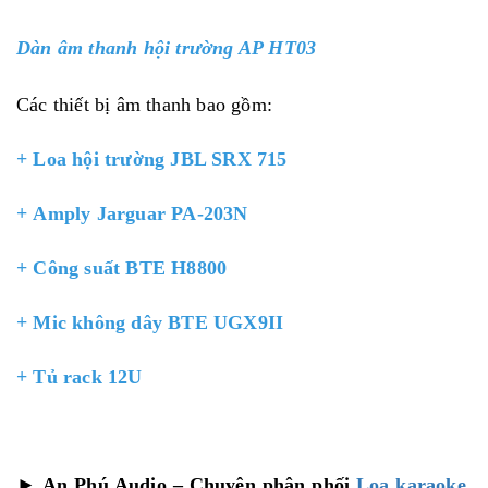
Dàn âm thanh hội trường AP HT03
Các thiết bị âm thanh bao gồm:
+ Loa hội trường JBL SRX 715
+
Amply Jarguar PA-203N
+
Công suất BTE H8800
+
Mic không dây BTE UGX9II
+
Tủ rack 12U
►
An Phú Audio – Chuyên phân phối
Loa karaoke,