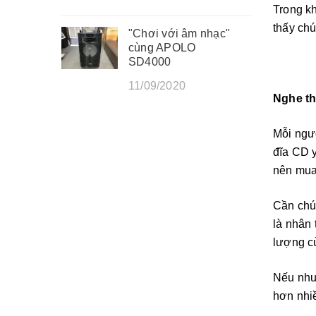
Trong kh
thấy chú
"Chơi với âm nhạc"
cùng APOLO
SD4000
11/09/2020
Nghe th
Mỗi ngườ
đĩa CD y
nên mua.
Cần chú
là nhân 
lượng củ
Nếu nhu 
hơn nhi