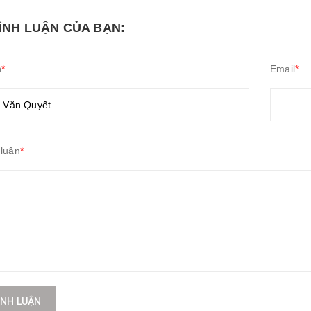
BÌNH LUẬN CỦA BẠN:
n
*
Email
*
 luận
*
ÌNH LUẬN