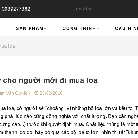
0989277882
U
SẢN PHẨM
CÔNG TRÌNH
CẤU HÌN
mua loa
ý cho người mới đi mua loa
ễn Văn Quyết -
26/09/2016
ua loa, có người sẽ "choáng" vì những bộ loa lớn và kêu to. Tu
g phải lúc nào cũng đồng nghĩa với chất lượng. Bạn cần nghe
 cứng cáp...) trước khi quyết định mua. Chất liệu thùng là một
 thanh, do đó, hãy bỏ qua các bộ loa to lớn, nhìn thì rất "k