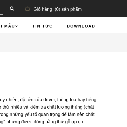
Giỏ hàng:
(
0
)
sản phẩm
H MẪU
TIN TỨC
DOWNLOAD
y nhiên, độ lớn của driver, thùng loa hay tiếng
 thử nhiều và kiểm tra chất lượng thùng (chất
 trong những yếu tố quan trọng để làm nên chất
hủng" nhưng được đóng bằng thứ gỗ ọp ẹp.