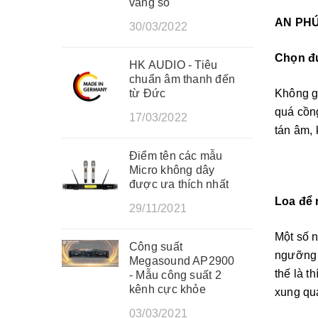
vang số
AN PHÚ
30/03/2022
Chọn đ
HK AUDIO - Tiêu
chuẩn âm thanh đến
từ Đức
Không gi
quá cồng
17/03/2022
tán âm, 
Điểm tên các mẫu
Micro không dây
được ưa thích nhất
Loa để 
29/11/2021
Một số 
Công suất
ngưỡng b
Megasound AP2900
thế là t
- Mẫu công suất 2
kênh cực khỏe
xung qua
03/03/2021