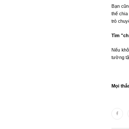
Bạn cũn
thể chia
trò chuy
Tìm "ch
Nếu khôn
tường tậ
Mọi thắ