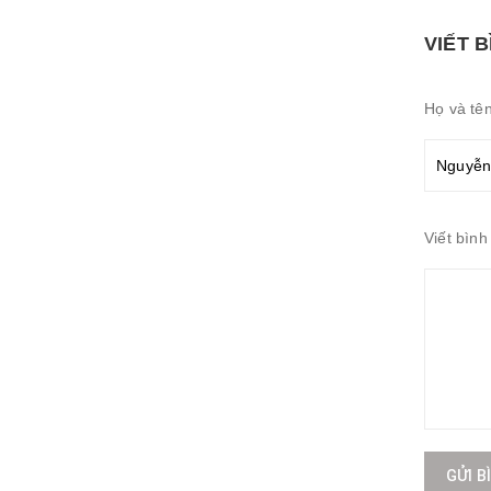
VIẾT 
Họ và tê
Viết bình
GỬI B