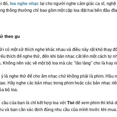
i đó,
loa nghe nhạc
lại cho người nghe cảm giác ca sĩ, nghệ
ng thông thường chỉ bao gồm một cặp loa đặt hai bên đầu đĩa
ử theo gu
i có một sở thích nghe khác nhau và điều này rất khó thay đổ
êu thích để nghe thử, đến khi bản nhạc cất lên một cách tự nh
 Không nên vác về một bộ loa mà các "lão làng" cho là hay 
 ý là nghe thử để cho âm nhạc chứ không phải là phim. Hầu
tạo. Hãy nghe các bản nhạc trong phim hoặc các bản nhạc ri
a bộ loa.
cầu của bạn là chỉ kết hợp loa với
Tivi
để xem phim thì khá d
ều và bạn cần xác định đúng nhu cầu của mình trước khi mua