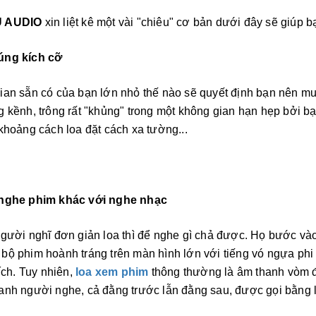
 AUDIO
xin liệt kê một vài "chiêu" cơ bản dưới đây sẽ giúp b
úng kích cỡ
an sẵn có của bạn lớn nhỏ thế nào sẽ quyết định bạn nên mua
 kềnh, trông rất "khủng" trong một không gian hạn hẹp bởi bạn
khoảng cách loa đặt cách xa tường...
nghe phim khác với nghe nhạc
người nghĩ đơn giản loa thì để nghe gì chả được. Họ bước và
ộ phim hoành tráng trên màn hình lớn với tiếng vó ngựa phi 
hích. Tuy nhiên,
loa xem phim
thông thường là âm thanh vòm đ
nh người nghe, cả đằng trước lẫn đằng sau, được gọi bằng lo