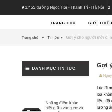
3/455 đường Ngọc Hồi - Thanh Trì - Hà Nội
TRANG CHỦ
GIỚI THIỆ
Gợi ý cho người mới đi 
Trang chủ
Tin tức
Gợi 
DANH MỤC TIN TỨC
Nguy
Lúc đi m
loa khôn
liệu, độ
Những điểm khác
lượng âm
biệt giữa vang cơ và