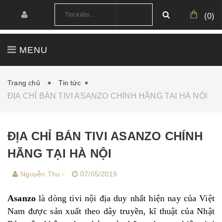
(
0
)
MENU
TRANG CHỦ
GIỚI THIỆU
SẢN PHẨM
Trang chủ
Tin tức
ĐỊA CHỈ BÁN TIVI ASANZO CHÍNH HÃNG TẠI HÀ NỘI
CÔNG TRÌNH
CẤU HÌNH MẪU
TIN TỨC
DOWNLOAD
ĐỊA CHỈ BÁN TIVI ASANZO CHÍNH
HÃNG TẠI HÀ NỘI
Nguyễn Thu -
07/05/2019
Asanzo
là dòng tivi nội địa duy nhất hiện nay của Việt
Nam được sản xuất theo dây truyền, kĩ thuật của Nhật