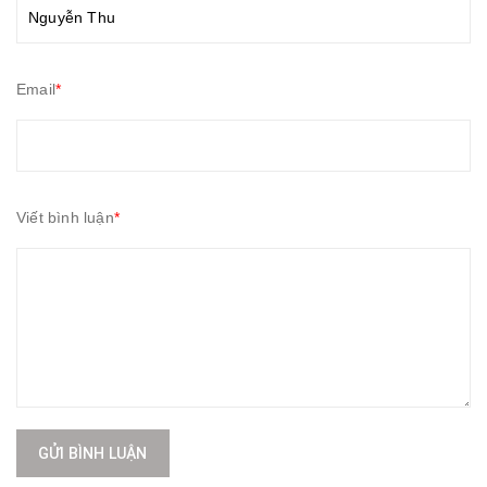
Email
*
Viết bình luận
*
GỬI BÌNH LUẬN