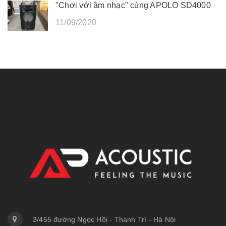
"Chơi với âm nhạc" cùng APOLO SD4000
11/09/2020
3/455 đường Ngọc Hồi - Thanh Trì - Hà Nội