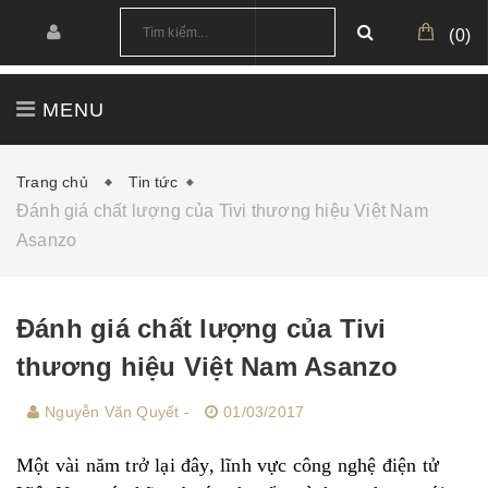
(
0
)
MENU
TRANG CHỦ
GIỚI THIỆU
SẢN PHẨM
Trang chủ
Tin tức
Đánh giá chất lượng của Tivi thương hiệu Việt Nam
CÔNG TRÌNH
CẤU HÌNH MẪU
Asanzo
TIN TỨC
DOWNLOAD
Đánh giá chất lượng của Tivi
thương hiệu Việt Nam Asanzo
Nguyễn Văn Quyết -
01/03/2017
Một vài năm trở lại đây, lĩnh vực công nghệ điện tử