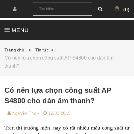
(
0
)
MENU
TRANG CHỦ
GIỚI THIỆU
SẢN PHẨM
Trang chủ
Tin tức
Có nên lựa chọn công suất AP S4800 cho dàn âm
CÔNG TRÌNH
CẤU HÌNH MẪU
thanh?
TIN TỨC
DOWNLOAD
Có nên lựa chọn công suất AP
S4800 cho dàn âm thanh?
Nguyễn Thu -
12/03/2019
Trên thị trường hiện nay có rất nhiều mẫu công suất từ