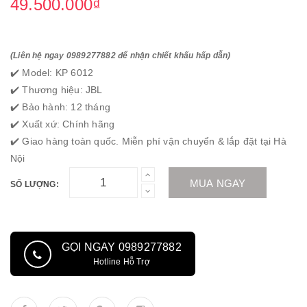
49.500.000₫
(Liên hệ ngay 0989277882 để nhận chiết khấu hấp dẫn)
✔️ Model: KP 6012
✔️ Thương hiệu: JBL
✔️ Bảo hành: 12 tháng
✔️ Xuất xứ: Chính hãng
✔️ Giao hàng toàn quốc. Miễn phí vận chuyển & lắp đặt tại Hà
Nội
MUA NGAY
SỐ LƯỢNG:
GỌI NGAY 0989277882
Hotline Hỗ Trợ