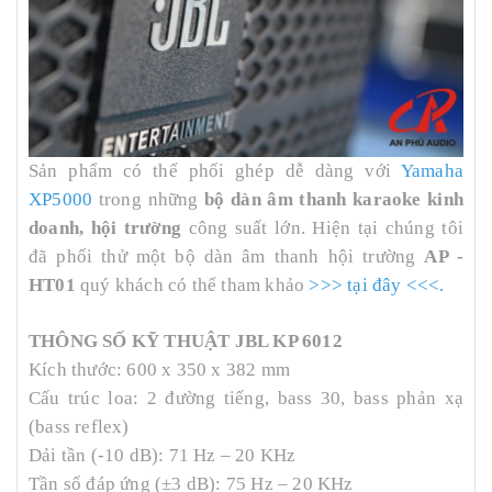
Sản phẩm có thể phối ghép dễ dàng với
Yamaha
XP5000
trong những
bộ dàn âm thanh karaoke kinh
doanh, hội trường
công suất lớn. Hiện tại chúng tôi
đã phối thử một bộ dàn âm thanh hội trường
AP -
HT01
quý khách có thể tham khảo
>>>
tại đây
<<<
.
THÔNG SỐ KỸ THUẬT JBL KP 6012
Kích thước: 600 x 350 x 382 mm
Cấu trúc loa: 2 đường tiếng, bass 30, bass phản xạ
(bass reflex)
Dải tần (-10 dB): 71 Hz – 20 KHz
Tần số đáp ứng (±3 dB): 75 Hz – 20 KHz