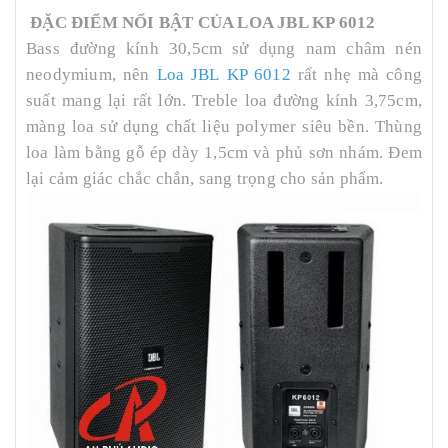
ĐẶC ĐIỂM NỔI BẬT CỦA LOA JBL KP 6012
Bass đường kính 30,5cm sử dụng nam châm nén
neodymium, nên
Loa JBL KP 6012
rất nhẹ mà công
suất mang lại rất lớn. Treble loa đường kính 3,75cm,
màng loa sử dụng chất liệu polymer siêu bền. Thùng
loa làm bằng gỗ ép dày 1,5cm và phủ sơn nhám. Đem
lại cảm giác chắc chắn, sang trọng cho sản phẩm.