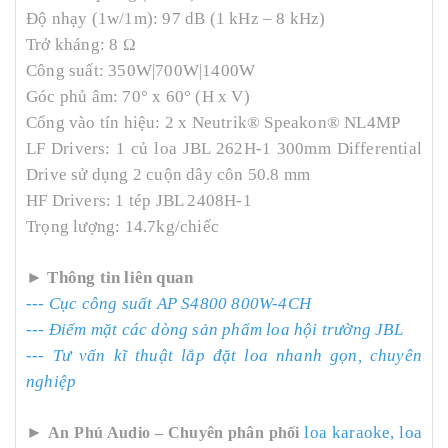
Độ nhạy (1w/1m): 97 dB (1 kHz – 8 kHz)
Trở kháng: 8 Ω
Công suất: 350W|700W|1400W
Góc phủ âm: 70° x 60° (H x V)
Cổng vào tín hiệu: 2 x Neutrik® Speakon® NL4MP
LF Drivers: 1 củ loa JBL 262H-1 300mm Differential
Drive sử dụng 2 cuộn dây côn 50.8 mm
HF Drivers: 1 tép JBL 2408H-1
Trọng lượng: 14.7kg/chiếc
►
Thông tin liên quan
---
Cục công suất AP S4800 800W-4CH
---
Điểm mặt các dòng sản phẩm loa hội trường JBL
---
Tư vấn kĩ thuật lắp đặt loa nhanh gọn, chuyên
nghiệp
►
loa karaoke, loa
An Phú Audio – Chuyên phân phối