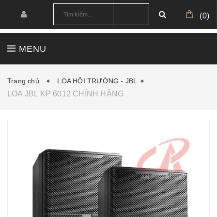
(
0
)
MENU
TRANG CHỦ
GIỚI THIỆU
SẢN PHẨM
Trang chủ
LOA HỘI TRƯỜNG - JBL
LOA JBL KP 6012 CHÍNH HÃNG
CÔNG TRÌNH
CẤU HÌNH MẪU
TIN TỨC
DOWNLOAD