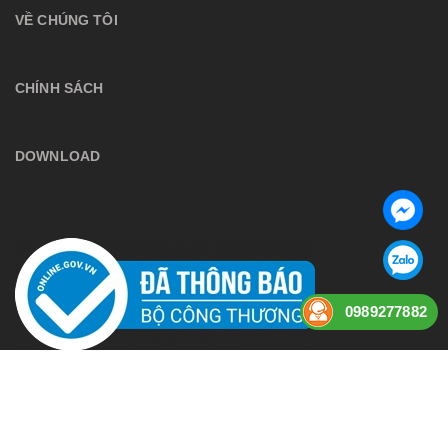
VỀ CHÚNG TÔI
CHÍNH SÁCH
DOWNLOAD
0989277882
Bản quyền thuộc về
anphuaudio
Cung cấp bởi
Sapo