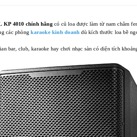
L KP 4010 chính hãng
có củ loa được làm từ nam châm fer
ong các phòng
karaoke kinh doanh
dù kích thước loa bề ng
n bar, club, karaoke hay chơi nhạc sàn có diện tích khoản