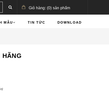
Giỏ hàng:
(
0
)
sản phẩm
H MẪU
TIN TỨC
DOWNLOAD
H HÃNG
ẫn)