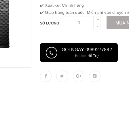
✔️ Xuất xứ: Chính hãng
✔️ Giao hàng toàn quốc. Miễn phí vận chuyển & 
MUA 
SỐ LƯỢNG:
GỌI NGAY 0989277882
Hotline Hỗ Trợ