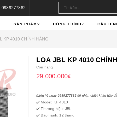
0989277882
U
SẢN PHẨM
CÔNG TRÌNH
CẤU HÌN
BL KP 4010 CHÍNH HÃNG
LOA JBL KP 4010 CHÍN
Còn hàng
29.000.000₫
(Liên hệ ngay 0989277882 để nhận chiết khấu hấp d
✔️ Model: KP 4010
✔️ Thương hiệu: JBL
✔️ Bảo hành: 12 tháng