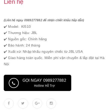
Liên hệ
(Liên hệ ngay 0989277882 để nhận chiết khấu hấp dẫn)
✔️ Model: KI510
✔️ Thương hiệu: JBL
✔️ Nguồn gốc: Chính hãng
✔️ Bảo hành: 24 tháng
✔️ Xuất xứ: Nhập khẩu nguyên chiếc từ JBL USA
✔️ Giao hàng toàn quốc. Miễn phí vận chuyển & lắp đặt tại Hà
Nội
GỌI NGAY 0989277882
Hotline Hỗ Trợ