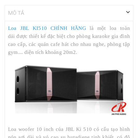
MÔ TẢ
Loa JBL KI510 CHÍNH HÃNG
là một loa toàn
dải được thiết kế đặc biệt cho phòng karaoke gia đình
cao cấp, các quán cafe hát cho nhau nghe, phòng tập
gym.... diện tích khoảng 20m2.
Loa woofer 10 inch của JBL Ki 510 có cấu tạo hình
nón sợi dài và vỏ cao su butadiene tinh khiết, có độ