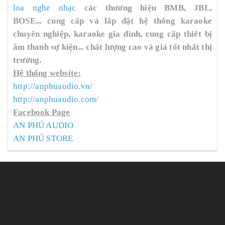
loa nghe nhạc
các thương hiệu BMB, JBL,
BOSE... cung cấp và lắp đặt hệ thống karaoke
chuyên nghiệp, karaoke gia đình, cung cấp thiết bị
âm thanh sự kiện... chất lượng cao và giá tốt nhất thị
trường.
Hệ thống website:
http://anphuaudio.vn/
http://anphuaudio.com/
Facebook Page
AN PHÚ AUDIO
AN PHÚ STORE