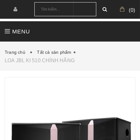
(
0
)
MENU
TRANG CHỦ
GIỚI THIỆU
SẢN PHẨM
Trang chủ
Tất cả sản phẩm
LOA JBL KI 510 CHÍNH HÃNG
CÔNG TRÌNH
CẤU HÌNH MẪU
TIN TỨC
DOWNLOAD