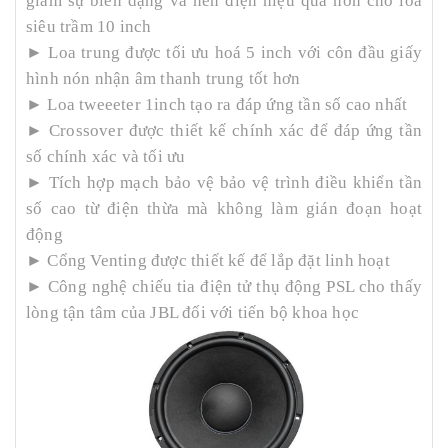
giảm sự biến dạng và nén điện hiệu quả hơn cho loa
siêu trầm 10 inch
► Loa trung được tối ưu hoá 5 inch với côn đầu giấy
hình nón nhận âm thanh trung tốt hơn
► Loa tweeeter 1inch tạo ra đáp ứng tần số cao nhất
► Crossover được thiết kế chính xác để đáp ứng tần
số chính xác và tối ưu
► Tích hợp mạch bảo vệ bảo vệ trình điều khiển tần
số cao từ điện thừa mà không làm gián đoạn hoạt
động
► Cổng Venting được thiết kế để lắp đặt linh hoạt
► Công nghệ chiếu tia điện tử thụ động PSL cho thấy
lòng tận tâm của JBL đối với tiến bộ khoa học