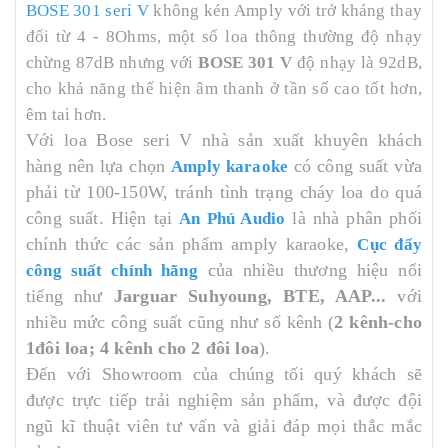
BOSE 301 seri V
không kén Amply với trở kháng thay
đổi từ 4 - 8Ohms, một số loa thông thường độ nhạy
chừng 87dB nhưng với
BOSE 301 V
độ nhạy là 92dB,
cho khả năng thể hiện âm thanh ở tần số cao tốt hơn,
êm tai hơn.
Với loa Bose seri V nhà sản xuất khuyên khách
hàng nên lựa chọn
có công suất vừa
Amply karaoke
phải từ 100-150W, tránh tình trạng cháy loa do quá
công suất. Hiện tại
là nhà phân phối
An Phú Audio
chính thức các sản phẩm amply karaoke,
Cục đẩy
của nhiều thương hiệu nổi
công suất chính hãng
tiếng như
Jarguar Suhyoung, BTE, AAP...
với
nhiều mức công suất cũng như số kênh (
2 kênh-cho
1đôi loa; 4 kênh cho 2 đôi loa
).
Đến với Showroom của chúng tối quý khách sẽ
được trực tiếp trải nghiệm sản phẩm, và được đội
ngũ kĩ thuật viên tư vấn và giải đáp mọi thắc mắc