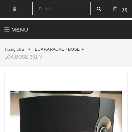
(
0
)
MENU
TRANG CHỦ
GIỚI THIỆU
SẢN PHẨM
Trang chủ
LOA KARAOKE - BOSE
LOA BOSE 301 V
CÔNG TRÌNH
CẤU HÌNH MẪU
TIN TỨC
DOWNLOAD