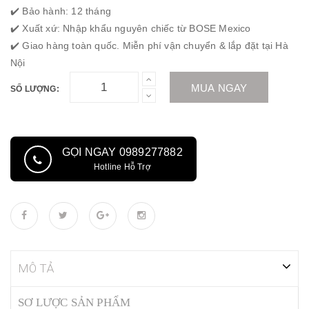
✔️ Bảo hành: 12 tháng
✔️ Xuất xứ: Nhập khẩu nguyên chiếc từ BOSE Mexico
✔️ Giao hàng toàn quốc. Miễn phí vận chuyển & lắp đặt tại Hà
Nội
MUA NGAY
SỐ LƯỢNG:
GỌI NGAY 0989277882
Hotline Hỗ Trợ
MÔ TẢ
SƠ LƯỢC SẢN PHẨM