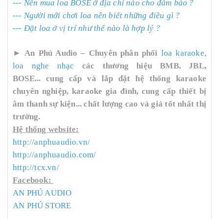
---
Nên mua loa BOSE ở địa chỉ nào cho đảm bảo ?
---
Người mới chơi loa nên biết những điều gì ?
---
Đặt loa ở vị trí như thế nào là hợp lý ?
►
An Phú Audio – Chuyên phân phối
loa karaoke,
loa nghe nhạc
các thương hiệu BMB, JBL,
BOSE... cung cấp và lắp đặt hệ thống karaoke
chuyên nghiệp, karaoke gia đình, cung cấp thiết bị
âm thanh sự kiện... chất lượng cao và giá tốt nhất thị
trường.
Hệ thống website:
http://anphuaudio.vn/
http://anphuaudio.com/
http://tcx.vn/
Facebook:
AN PHÚ AUDIO
AN PHÚ STORE