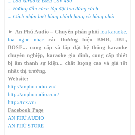
... Loa karaoke BMB CSV 450
...
Hướng đẫn cách lắp đặt loa đúng cách
...
Cách nhận biết hàng chính hãng và hàng nhái
►
An Phú Audio – Chuyên phân phối
loa karaoke,
các thương hiệu BMB, JBL,
loa nghe nhạc
BOSE... cung cấp và lắp đặt hệ thống karaoke
chuyên nghiệp, karaoke gia đình, cung cấp thiết
bị âm thanh sự kiện... chất lượng cao và giá tốt
nhất thị trường.
Website:
http://anphuaudio.vn/
http://anphuaudio.com/
http://tcx.vn/
Facebook Page
AN PHÚ AUDIO
AN PHÚ STORE