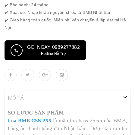
✔️ Bảo hành: 24 tháng
✔️ Xuất xứ: Nhập khẩu nguyên chiếc từ BMB Nhật Bản
✔️ Giao hàng toàn quốc. Miễn phí vận chuyển & lắp đặt tại Hà
Nội
GỌI NGAY 0989277882
Hotline Hỗ Trợ
MÔ TẢ
SƠ LƯỢC SẢN PHẨM
là mẫu loa bass 25cm của BMB,
Loa BMB CSN 255
hãng ân thanh hàng đầu Nhật Bản,. Được tạo ra cho