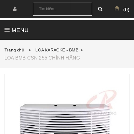
(
0
)
MENU
TRANG CHỦ
GIỚI THIỆU
SẢN PHẨM
Trang chủ
LOA KARAOKE - BMB
LOA BMB CSN 255 CHÍNH HÃNG
CÔNG TRÌNH
CẤU HÌNH MẪU
TIN TỨC
DOWNLOAD