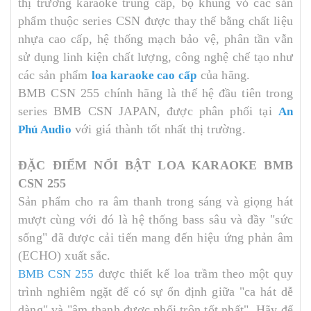
thị trường karaoke trung cấp, bộ khung vỏ các sản
phẩm thuộc series CSN được thay thế bằng chất liệu
nhựa cao cấp, hệ thống mạch bảo vệ, phân tần vẫn
sử dụng linh kiện chất lượng, công nghệ chế tạo như
các sản phẩm
của hãng.
loa karaoke cao cấp
BMB CSN 255 chính hãng là thế hệ đầu tiên trong
series BMB CSN JAPAN, được phân phối tại
An
với giá thành tốt nhất thị trường.
Phú Audio
ĐẶC ĐIỂM NỔI BẬT LOA KARAOKE BMB
CSN 255
Sản phẩm cho ra âm thanh trong sáng và giọng hát
mượt cùng với đó là hệ thống bass sâu và đầy "sức
sống" đã được cải tiến mang đến hiệu ứng phản âm
(ECHO) xuất sắc.
được thiết kế loa trầm theo một quy
BMB CSN 255
trình nghiêm ngặt để có sự ổn định giữa "ca hát dễ
dàng" và "âm thanh được phối trộn tốt nhất". Hãy để