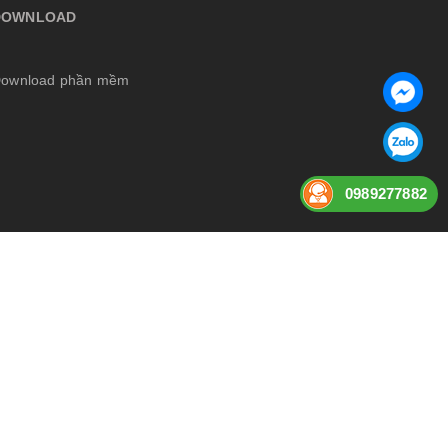
DOWNLOAD
ownload phần mềm
0989277882