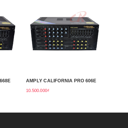
AMPLY 
5.200.0
668E
AMPLY CALIFORNIA PRO 606E
10.500.000₫