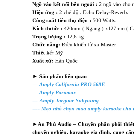
Ngõ vào kết nối bên ngoài :
2 ngõ vào cho m
Hiệu ứng :
2 chế độ : Echo Delay-Reverb.
Công suất tiêu thụ điện :
500 Watts.
Kích thước :
420mm ( Ngang ) x127mm ( Ca
Trọng lượng :
12,8 kg
Chức năng:
Điều khiển từ xa Master
Thiết kế:
Mỹ
Xuất xứ:
Hàn Quốc
► Sản phẩm liên quan
---
Amply California PRO 568E
---
Amply Paramax
---
Amply Jarguar Suhyoung
----
Mẹo nhỏ chọn mua amply karaoke cho 
►An Phú Audio – Chuyên phân phối thiết
chuyên nghiệp, karaoke gia đình, cung cấp 