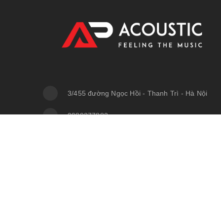
3/455 đường Ngọc Hồi - Thanh Trì - Hà Nội
0989277882
anphuaudio@gmail.com
Bản quyền thuộc về
anphuaudio
|
Cung cấp bởi