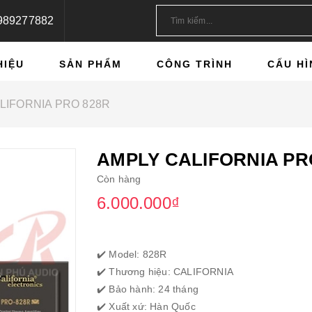
989277882
HIỆU
SẢN PHẨM
CÔNG TRÌNH
CẤU HÌ
LIFORNIA PRO 828R
AMPLY CALIFORNIA PR
Còn hàng
6.000.000₫
✔️ Model: 828R
✔️ Thương hiệu: CALIFORNIA
✔️ Bảo hành: 24 tháng
✔️ Xuất xứ: Hàn Quốc