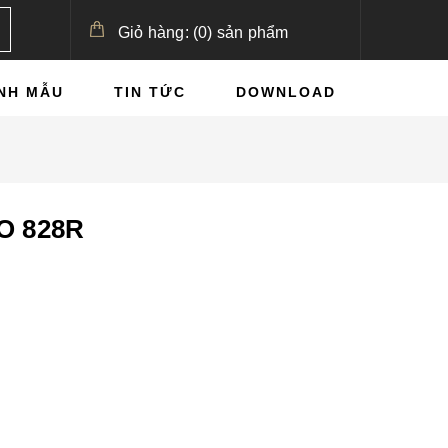
Giỏ hàng:
(
0
)
sản phẩm
NH MẪU
TIN TỨC
DOWNLOAD
O 828R