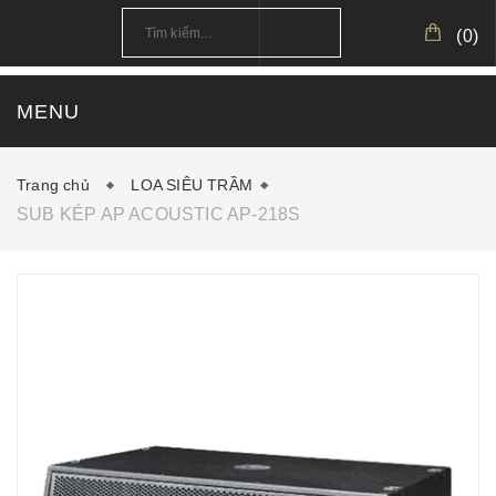
(
0
)
MENU
TRANG CHỦ
GIỚI THIỆU
SẢN PHẨM
Trang chủ
LOA SIÊU TRẦM
SUB KÉP AP ACOUSTIC AP-218S
CÔNG TRÌNH
CẤU HÌNH MẪU
TIN TỨC
DOWNLOAD