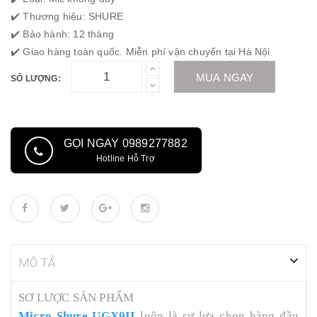
✔️ Thương hiệu: SHURE
✔️ Bảo hành: 12 tháng
✔️ Giao hàng toàn quốc. Miễn phí vận chuyển tại Hà Nội
MUA NGAY
SỐ LƯỢNG:
GỌI NGAY 0989277882
Hotline Hỗ Trợ
MÔ TẢ
SƠ LƯỢC SẢN PHẨM
Micro Shure UGX9II
luôn là sự lựa chọn hàng đầu