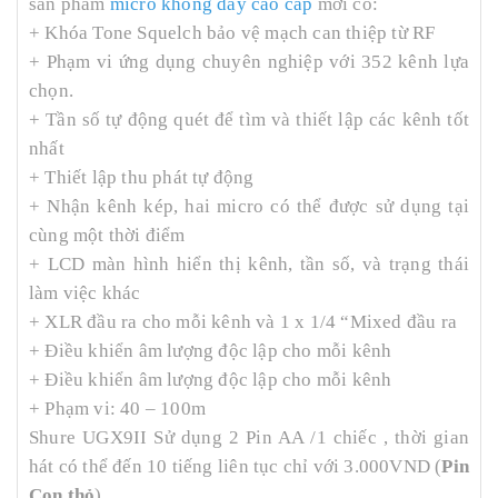
sản phẩm
micro không dây cao cấp
mới có:
+ Khóa Tone Squelch bảo vệ mạch can thiệp từ RF
+ Phạm vi ứng dụng chuyên nghiệp với 352 kênh lựa
chọn.
+ Tần số tự động quét để tìm và thiết lập các kênh tốt
nhất
+ Thiết lập thu phát tự động
+ Nhận kênh kép, hai micro có thể được sử dụng tại
cùng một thời điểm
+ LCD màn hình hiển thị kênh, tần số, và trạng thái
làm việc khác
+ XLR đầu ra cho mỗi kênh và 1 x 1/4 “Mixed đầu ra
+ Điều khiển âm lượng độc lập cho mỗi kênh
+ Điều khiển âm lượng độc lập cho mỗi kênh
+ Phạm vi: 40 – 100m
Shure UGX9II Sử dụng 2 Pin AA /1 chiếc , thời gian
hát có thể đến 10 tiếng liên tục chỉ với 3.000VND (
Pin
Con thỏ
)