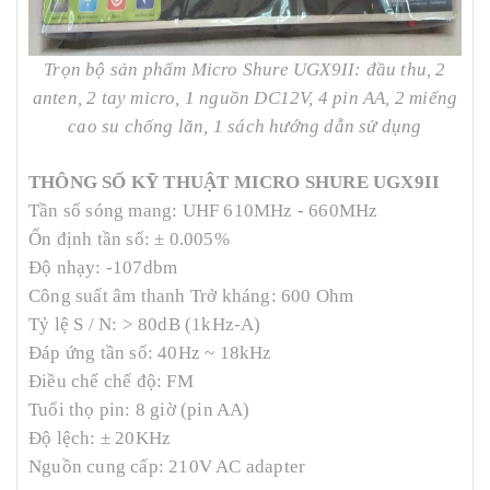
Trọn bộ sản phẩm Micro Shure UGX9II: đầu thu, 2
anten, 2 tay micro, 1 nguồn DC12V, 4 pin AA, 2 miếng
cao su chống lăn, 1 sách hướng dẫn sử dụng
THÔNG SỐ KỸ THUẬT MICRO SHURE UGX9II
Tần số sóng mang: UHF 610MHz - 660MHz
Ổn định tần số: ± 0.005%
Độ nhạy: -107dbm
Công suất âm thanh Trở kháng: 600 Ohm
Tỷ lệ S / N: > 80dB (1kHz-A)
Đáp ứng tần số: 40Hz ~ 18kHz
Điều chế chế độ: FM
Tuổi thọ pin: 8 giờ (pin AA)
Độ lệch: ± 20KHz
Nguồn cung cấp: 210V AC adapter