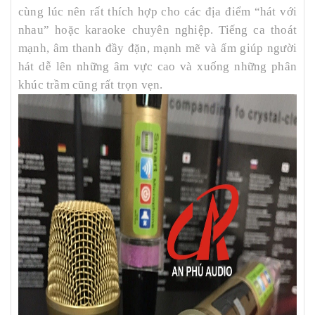
cùng lúc nên rất thích hợp cho các địa điểm “hát với
nhau” hoặc karaoke chuyên nghiệp. Tiếng ca thoát
mạnh, âm thanh đầy đặn, mạnh mẽ và ấm giúp người
hát dễ lên những âm vực cao và xuống những phân
khúc trầm cũng rất trọn vẹn.