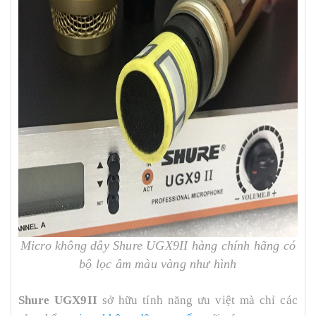
Micro không dây Shure UGX9II hàng chính hãng có
bộ lọc âm màu vàng như hình
Shure UGX9II
sở hữu tính năng ưu việt mà chỉ các