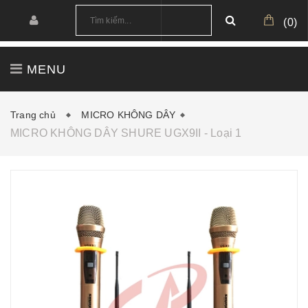
(
0
)
MENU
TRANG CHỦ
GIỚI THIỆU
SẢN PHẨM
Trang chủ
MICRO KHÔNG DÂY
MICRO KHÔNG DÂY SHURE UGX9II - Loại 1
CÔNG TRÌNH
CẤU HÌNH MẪU
TIN TỨC
DOWNLOAD