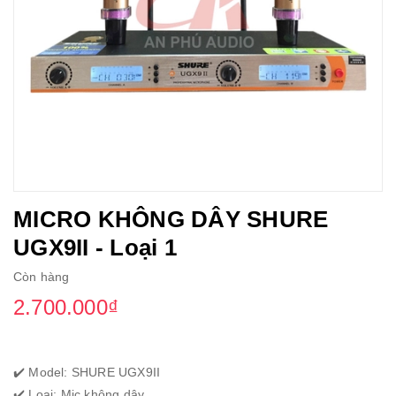
MICRO KHÔNG DÂY SHURE
UGX9II - Loại 1
Còn hàng
2.700.000₫
✔️ Model: SHURE UGX9II
✔️ Loại: Mic không dây