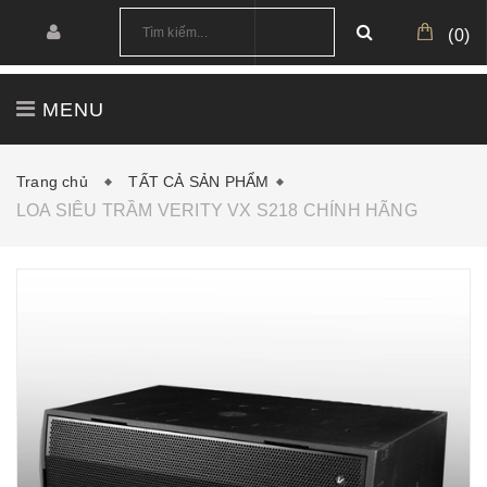
(
0
)
MENU
TRANG CHỦ
GIỚI THIỆU
SẢN PHẨM
Trang chủ
TẤT CẢ SẢN PHẨM
LOA SIÊU TRẦM VERITY VX S218 CHÍNH HÃNG
CÔNG TRÌNH
CẤU HÌNH MẪU
TIN TỨC
DOWNLOAD