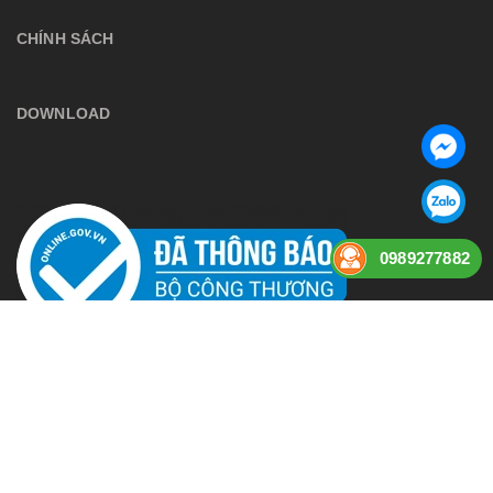
CHÍNH SÁCH
DOWNLOAD
0989277882
Bản quyền thuộc về
anphuaudio
Cung cấp bởi
Sapo