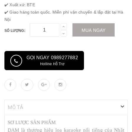
✔️ Xuất xứ: BTE
✔️ Giao hàng toàn quốc. Miễn phí vận chuyển & lắp đặt tại Hà
Nội
MUA NGAY
SỐ LƯỢNG:
GỌI NGAY 0989277882
Hotline Hỗ Trợ
MÔ TẢ
SƠ LƯỢC SẢN PHẨM
DAM là thương hiệu loa karaoke nổi tiếng của Nhật