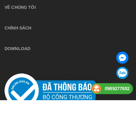
VỀ CHÚNG TÔI
CHÍNH SÁCH
DOWNLOAD
0989277882
Bản quyền thuộc về
anphuaudio
Cung cấp bởi
Sapo