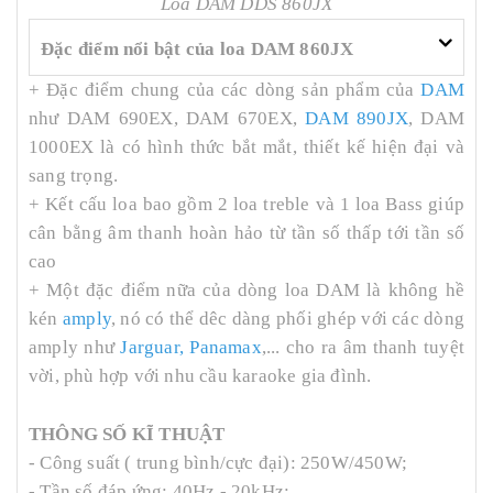
Loa DAM DDS 860JX
Đặc điểm nổi bật của loa DAM 860JX
+ Đặc điểm chung của các dòng sản phẩm của
DAM
như DAM 690EX, DAM 670EX,
DAM 890JX
, DAM
1000EX là có hình thức bắt mắt, thiết kế hiện đại và
sang trọng.
+ Kết cấu loa bao gồm 2 loa treble và 1 loa Bass giúp
cân bằng âm thanh hoàn hảo từ tần số thấp tới tần số
cao
+ Một đặc điểm nữa của dòng loa DAM là không hề
kén
amply
, nó có thể dêc dàng phối ghép với các dòng
amply như
Jarguar
,
Panamax
,... cho ra âm thanh tuyệt
vời, phù hợp với nhu cầu karaoke gia đình.
THÔNG SỐ KĨ THUẬT
- Công suất ( trung bình/cực đại): 250W/450W;
- Tần số đáp ứng: 40Hz - 20kHz;