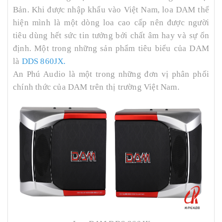
Bản. Khi được nhập khẩu vào Việt Nam, loa DAM thể
hiện mình là một dòng loa cao cấp nên được người
tiêu dùng hết sức tin tưởng bởi chất âm hay và sự ổn
định. Một trong những sản phẩm tiêu biểu của DAM
là
DDS 860JX.
An Phú Audio là một trong những đơn vị phân phối
chính thức của DAM trên thị trường Việt Nam.