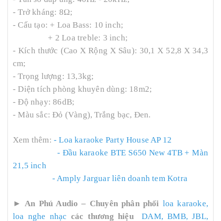
- Trở kháng: 8Ω;
- Cấu tạo: + Loa Bass: 10 inch;
+ 2 Loa treble: 3 inch;
- Kích thước (Cao X Rộng X Sâu): 30,1 X 52,8 X 34,3
cm;
- Trọng lượng: 13,3kg;
- Diện tích phòng khuyên dùng: 18m2;
- Độ nhạy: 86dB;
- Màu sắc: Đỏ (Vàng), Trắng bạc, Đen.
Xem thêm:
- Loa karaoke Party House AP 12
- Đầu karaoke BTE S650 New 4TB + Màn
21,5 inch
- Amply Jarguar liên doanh tem Kotra
►
An Phú Audio – Chuyên phân phối
loa karaoke,
loa nghe nhạc
các thương hiệu
DAM
,
BMB
,
JBL
,