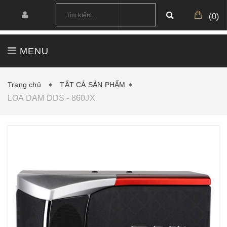
(
0
)
MENU
TRANG CHỦ
GIỚI THIỆU
SẢN PHẨM
Trang chủ
TẤT CẢ SẢN PHẨM
LOA DAM DDS - 860JX
CÔNG TRÌNH
CẤU HÌNH MẪU
TIN TỨC
DOWNLOAD