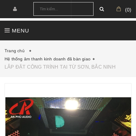
(
0
)
MENU
TRANG CHỦ
GIỚI THIỆU
SẢN PHẨM
Trang chủ
Hệ thống âm thanh kinh doanh đã bàn giao
CÔNG TRÌNH
CẤU HÌNH MẪU
LẮP ĐẶT CÔNG TRÌNH TẠI TỪ SƠN, BẮC NINH
TIN TỨC
DOWNLOAD