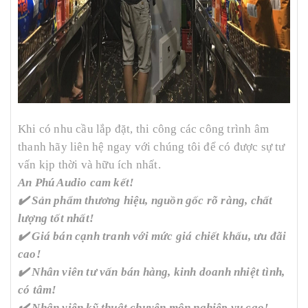
Khi có nhu cầu lắp đặt, thi công các công trình âm
thanh hãy liên hệ ngay với chúng tôi để có được sự tư
vấn kịp thời và hữu ích nhất.
An Phú Audio cam kết!
✔️ Sản phẩm thương hiệu, nguồn gốc rõ ràng, chất
lượng tốt nhất!
✔️ Giá bán cạnh tranh với mức giá chiết khấu, ưu đãi
cao!
✔️ Nhân viên tư vấn bán hàng, kinh doanh nhiệt tình,
có tâm!
✔️ Nhân viên kỹ thuật chuyên môn nghiệp vụ cao!