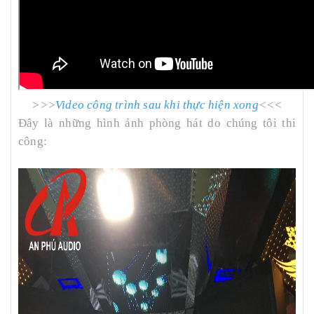
>>>
Video công trình sau khi thực hiện xong
<<<
Đây là những hình ảnh phòng hát do chúng tôi thi
công: