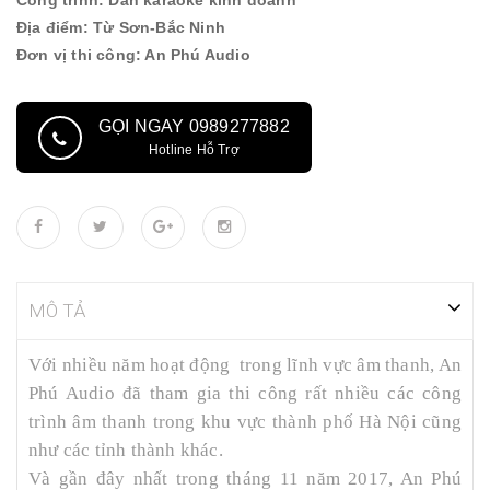
Công trình: Dàn karaoke kinh doanh
Địa điểm: Từ Sơn-Bắc Ninh
Đơn vị thi công: An Phú Audio
GỌI NGAY 0989277882
Hotline Hỗ Trợ
MÔ TẢ
Với nhiều năm hoạt động trong lĩnh vực âm thanh, An
Phú Audio đã tham gia thi công rất nhiều các công
trình âm thanh trong khu vực thành phố Hà Nội cũng
như các tỉnh thành khác.
Và gần đây nhất trong tháng 11 năm 2017, An Phú