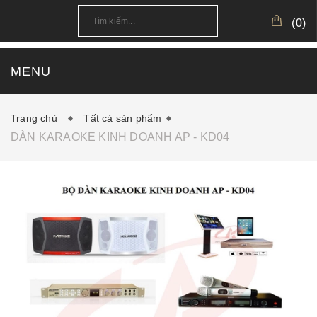
(
0
)
MENU
TRANG CHỦ
GIỚI THIỆU
SẢN PHẨM
Trang chủ
Tất cả sản phẩm
DÀN KARAOKE KINH DOANH AP - KD04
CÔNG TRÌNH
CẤU HÌNH MẪU
TIN TỨC
DOWNLOAD