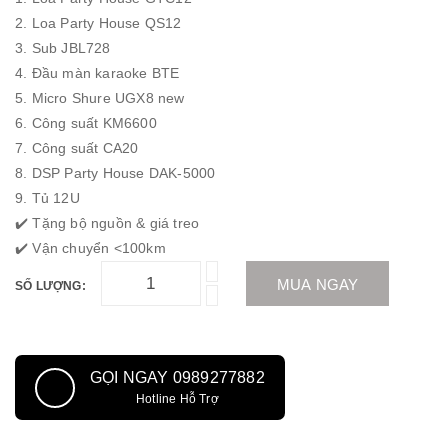
2. Loa Party House QS12
3. Sub JBL728
4. Đầu màn karaoke BTE
5. Micro Shure UGX8 new
6. Công suất KM6600
7. Công suất CA20
8. DSP Party House DAK-5000
9. Tủ 12U
✔️ Tặng bộ nguồn & giá treo
✔️ Vận chuyển <100km
MUA NGAY
SỐ LƯỢNG:
GỌI NGAY 0989277882
Hotline Hỗ Trợ