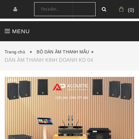
(
0
)
MENU
TRANG CHỦ
GIỚI THIỆU
SẢN PHẨM
Trang chủ
BỘ DÀN ÂM THANH MẪU
DÀN ÂM THANH KINH DOANH KD 04
CÔNG TRÌNH
CẤU HÌNH MẪU
TIN TỨC
DOWNLOAD