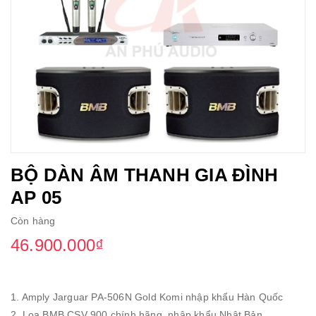
BỘ DÀN ÂM THANH GIA ĐÌNH
AP 05
Còn hàng
46.900.000₫
1. Amply Jarguar PA-506N Gold Komi nhập khẩu Hàn Quốc
2. Loa BMB CSV 900 chính hãng, nhập khẩu Nhật Bản