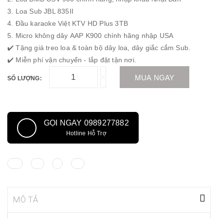
3. Loa Sub JBL 835II
4. Đầu karaoke Việt KTV HD Plus 3TB
5. Micro không dây AAP K900 chính hãng nhập USA
✔️ Tặng giá treo loa & toàn bộ dây loa, dây giắc cắm Sub.
✔️ Miễn phí vận chuyển - lắp đặt tận nơi.
MUA NGAY
SỐ LƯỢNG:
GỌI NGAY 0989277882
Hotline Hỗ Trợ
MÔ TẢ