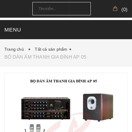
(
0
)
MENU
TRANG CHỦ
GIỚI THIỆU
SẢN PHẨM
Trang chủ
Tất cả sản phẩm
BỘ DÀN ÂM THANH GIA ĐÌNH AP 05
CÔNG TRÌNH
CẤU HÌNH MẪU
TIN TỨC
DOWNLOAD